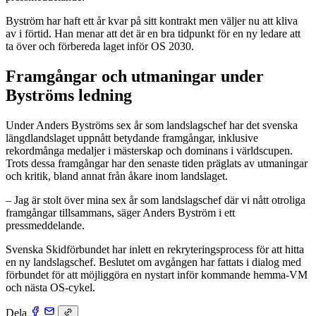
Byström har haft ett år kvar på sitt kontrakt men väljer nu att kliva
av i förtid. Han menar att det är en bra tidpunkt för en ny ledare att
ta över och förbereda laget inför OS 2030.
Framgångar och utmaningar under
Byströms ledning
Under Anders Byströms sex år som landslagschef har det svenska
längdlandslaget uppnått betydande framgångar, inklusive
rekordmånga medaljer i mästerskap och dominans i världscupen.
Trots dessa framgångar har den senaste tiden präglats av utmaningar
och kritik, bland annat från åkare inom landslaget.
– Jag är stolt över mina sex år som landslagschef där vi nått otroliga
framgångar tillsammans, säger Anders Byström i ett
pressmeddelande.
Svenska Skidförbundet har inlett en rekryteringsprocess för att hitta
en ny landslagschef. Beslutet om avgången har fattats i dialog med
förbundet för att möjliggöra en nystart inför kommande hemma-VM
och nästa OS-cykel.
Dela