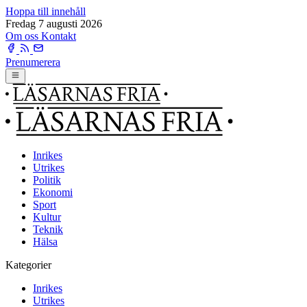
Hoppa till innehåll
Fredag 7 augusti 2026
Om oss
Kontakt
Prenumerera
Inrikes
Utrikes
Politik
Ekonomi
Sport
Kultur
Teknik
Hälsa
Kategorier
Inrikes
Utrikes