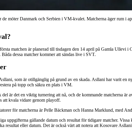
 de möter Danmark och Serbien i VM-kvalet. Matcherna äger rum i april o
val?
a matchen är planerad till tisdagen den 14 april på Gamla Ullevi i Gö
. Båda dessa matcher kommer att sändas live i SVT.
her
Asllani, som är otillgänglig på grund av en skada. Asllani har varit en 
restera på topp och säkra en plats i VM.
del är det en viktig turnering att nå, och de kommande matcherna är av
ns att kvala vidare genom playoff.
torer för matcherna är Pelle Bäckman och Hanna Marklund, med André 
gängliga uppgifterna gällande datum och resultat för tidigare matcher. Vi
 resultat eller datum. Det är också värt att notera att Kosovare Asllani 