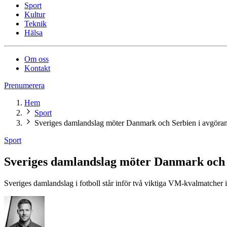
Sport
Kultur
Teknik
Hälsa
Om oss
Kontakt
Prenumerera
Hem
Sport
Sveriges damlandslag möter Danmark och Serbien i avgör
Sport
Sveriges damlandslag möter Danmark och
Sveriges damlandslag i fotboll står inför två viktiga VM-kvalmatcher