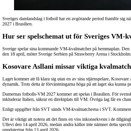
Sveriges damlandslag i fotboll har en avgörande period framför sig när
2027 i Brasilien.
Hur ser spelschemat ut för Sveriges VM-k
Sverige spelar sina kommande VM-kvalmatcher på hemmaplan. Den först
den 18 april, möter Sverige Serbien på Strawberry Arena i Stockholm
Kosovare Asllani missar viktiga kvalmatc
Laget kommer att få klara sig utan en av sina stjärnspelare, Kosovare 
dynamik. Trots detta är förväntningarna höga på att laget ska kunna p
Damernas fotbolls-VM 2027 kommer att spelas i Brasilien. För svensk 
inkluderar Italien, säkrar en direktplats till VM. Övriga lag får en cha
Enligt uppgifter från SVT sänds VM-kvalmatcherna i SVT. Kommenta
Det är viktigt att notera att det finns en viss inkonsekvens i de till
Ullevi den 14 april 2026, medan andra källor inte nämner detta specifika
uppdatering från 13 april 2026.