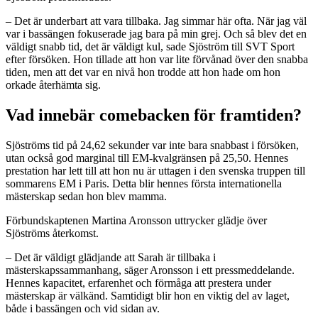
– Det är underbart att vara tillbaka. Jag simmar här ofta. När jag väl
var i bassängen fokuserade jag bara på min grej. Och så blev det en
väldigt snabb tid, det är väldigt kul, sade Sjöström till SVT Sport
efter försöken. Hon tillade att hon var lite förvånad över den snabba
tiden, men att det var en nivå hon trodde att hon hade om hon
orkade återhämta sig.
Vad innebär comebacken för framtiden?
Sjöströms tid på 24,62 sekunder var inte bara snabbast i försöken,
utan också god marginal till EM-kvalgränsen på 25,50. Hennes
prestation har lett till att hon nu är uttagen i den svenska truppen till
sommarens EM i Paris. Detta blir hennes första internationella
mästerskap sedan hon blev mamma.
Förbundskaptenen Martina Aronsson uttrycker glädje över
Sjöströms återkomst.
– Det är väldigt glädjande att Sarah är tillbaka i
mästerskapssammanhang, säger Aronsson i ett pressmeddelande.
Hennes kapacitet, erfarenhet och förmåga att prestera under
mästerskap är välkänd. Samtidigt blir hon en viktig del av laget,
både i bassängen och vid sidan av.