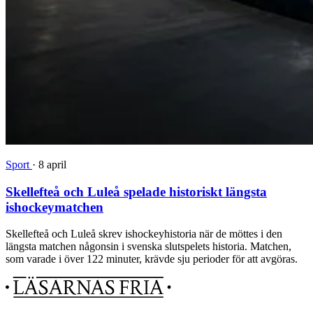
Sport
·
8 april
Skellefteå och Luleå spelade historiskt längsta
ishockeymatchen
Skellefteå och Luleå skrev ishockeyhistoria när de möttes i den
längsta matchen någonsin i svenska slutspelets historia. Matchen,
som varade i över 122 minuter, krävde sju perioder för att avgöras.