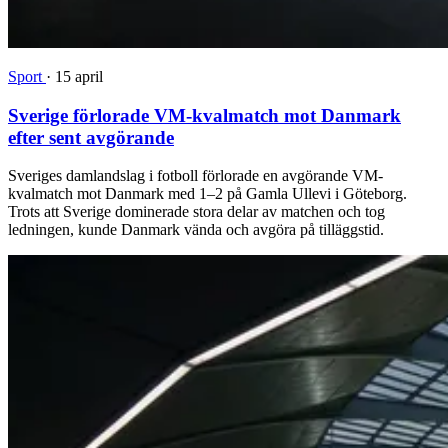
Sport
·
15 april
Sverige förlorade VM-kvalmatch mot Danmark
efter sent avgörande
Sveriges damlandslag i fotboll förlorade en avgörande VM-
kvalmatch mot Danmark med 1–2 på Gamla Ullevi i Göteborg.
Trots att Sverige dominerade stora delar av matchen och tog
ledningen, kunde Danmark vända och avgöra på tilläggstid.