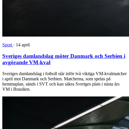
Sport
·
14 april
Sveriges damlandslag möter Danmark och Serbien i
avgörande VM-kval
Sveriges damlandslag i fotboll står inför två viktiga VM-kvalmatcher
i april mot Danmark och Serbien. Matcherna, som spelas på
hemmaplan, sänds i SVT och kan säkra Sveriges plats i nästa års
VM i Brasilien.