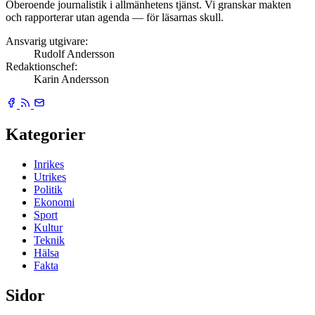
Oberoende journalistik i allmänhetens tjänst. Vi granskar makten
och rapporterar utan agenda — för läsarnas skull.
Ansvarig utgivare:
Rudolf Andersson
Redaktionschef:
Karin Andersson
Kategorier
Inrikes
Utrikes
Politik
Ekonomi
Sport
Kultur
Teknik
Hälsa
Fakta
Sidor