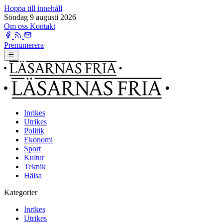
Hoppa till innehåll
Söndag 9 augusti 2026
Om oss
Kontakt
Prenumerera
Inrikes
Utrikes
Politik
Ekonomi
Sport
Kultur
Teknik
Hälsa
Kategorier
Inrikes
Utrikes