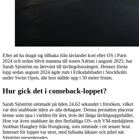
Efter att ha dragit sig tillbaka från tävlandet kort efter OS i Paris
2024 och sedan blivit mamma till sonen Adrian i augusti 2025, har
Sarah Sjöström nu återvänt till tävlingsbassängen. Hennes första
lopp sedan augusti 2024 ägde rum i Eriksdalsbadet i Stockholm
under Swim Open, där hon ställde upp i 50 meter frisim.
Hur gick det i comeback-loppet?
Sarah Sjöström simmade på tiden 24,62 sekunder i försöken, vilket
var den snabbaste tiden av alla deltagare. Denna prestation placerar
henne som sjua i världen för året, trots det långa tävlingsuppehållet.
Hon var även snabbare än den flerfaldiga OS- och VM-medaljören
Siobhan Haughey från Hongkong, som simmade i ett senare heat.
Intresset för loppet var stort, med fullsatta läktare och jubel när
Sjöström presenterades.