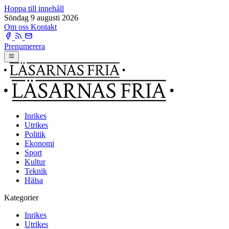
Hoppa till innehåll
Söndag 9 augusti 2026
Om oss
Kontakt
Prenumerera
Inrikes
Utrikes
Politik
Ekonomi
Sport
Kultur
Teknik
Hälsa
Kategorier
Inrikes
Utrikes