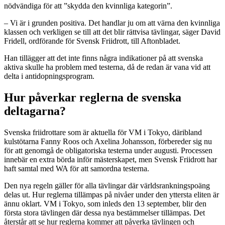
nödvändiga för att ”skydda den kvinnliga kategorin”.
– Vi är i grunden positiva. Det handlar ju om att värna den kvinnliga
klassen och verkligen se till att det blir rättvisa tävlingar, säger David
Fridell, ordförande för Svensk Friidrott, till Aftonbladet.
Han tillägger att det inte finns några indikationer på att svenska
aktiva skulle ha problem med testerna, då de redan är vana vid att
delta i antidopningsprogram.
Hur påverkar reglerna de svenska
deltagarna?
Svenska friidrottare som är aktuella för VM i Tokyo, däribland
kulstötarna Fanny Roos och Axelina Johansson, förbereder sig nu
för att genomgå de obligatoriska testerna under augusti. Processen
innebär en extra börda inför mästerskapet, men Svensk Friidrott har
haft samtal med WA för att samordna testerna.
Den nya regeln gäller för alla tävlingar där världsrankningspoäng
delas ut. Hur reglerna tillämpas på nivåer under den yttersta eliten är
ännu oklart. VM i Tokyo, som inleds den 13 september, blir den
första stora tävlingen där dessa nya bestämmelser tillämpas. Det
återstår att se hur reglerna kommer att påverka tävlingen och