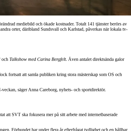
rändrad mediebild och ökade kostnader. Totalt 141 tjänster berörs av
ndra orter, däribland Sundsvall och Karlstad, påverkas när lokala tv-
?
och
Talkshow med Carina Bergfelt
. Även antalet direktsända galor
r dock fortsatt att samla publiken kring stora mästerskap som OS och
M-veckan, säger Anna Careborg, nyhets- och sportdirektör.
tat att SVT ska fokusera mer på sitt arbete med internetbaserade
ngen. Förbundet har under flera år efterfrågat tydlighet och en hållbar