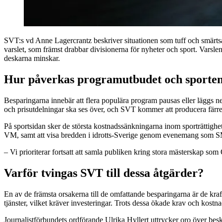
SVT:s vd Anne Lagercrantz beskriver situationen som tuff och smärtsa
varslet, som främst drabbar divisionerna för nyheter och sport. Varsl
deskarna minskar.
Hur påverkas programutbudet och sporte
Besparingarna innebär att flera populära program pausas eller läggs 
och prisutdelningar ska ses över, och SVT kommer att producera färre
På sportsidan sker de största kostnadssänkningarna inom sporträttighete
VM, samt att visa bredden i idrotts-Sverige genom evenemang som 
– Vi prioriterar fortsatt att samla publiken kring stora mästerskap 
Varför tvingas SVT till dessa åtgärder?
En av de främsta orsakerna till de omfattande besparingarna är de kra
tjänster, vilket kräver investeringar. Trots dessa ökade krav och kost
Journalistförbundets ordförande Ulrika Hyllert uttrycker oro över beske