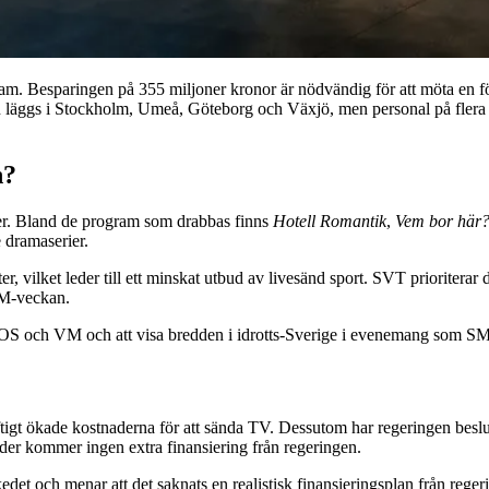
m. Besparingen på 355 miljoner kronor är nödvändig för att möta en fö
en läggs i Stockholm, Umeå, Göteborg och Växjö, men personal på flera a
n?
ner. Bland de program som drabbas finns
Hotell Romantik
,
Vem bor här
 dramaserier.
r, vilket leder till ett minskat utbud av livesänd sport. SVT prioritera
SM-veckan.
som OS och VM och att visa bredden i idrotts-Sverige i evenemang som S
ftigt ökade kostnaderna för att sända TV. Dessutom har regeringen beslu
nader kommer ingen extra finansiering från regeringen.
det och menar att det saknats en realistisk finansieringsplan från regeri