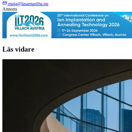
maja@lasarnasfria.nu
Annons
Läs vidare