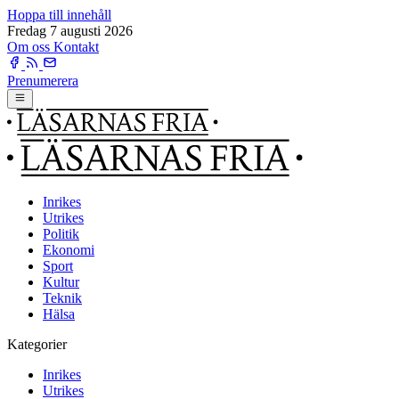
Hoppa till innehåll
Fredag 7 augusti 2026
Om oss
Kontakt
Prenumerera
Inrikes
Utrikes
Politik
Ekonomi
Sport
Kultur
Teknik
Hälsa
Kategorier
Inrikes
Utrikes