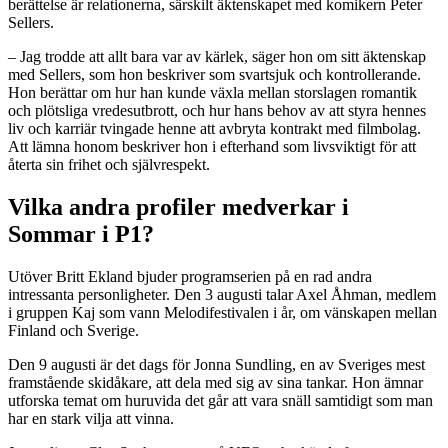
berättelse är relationerna, särskilt äktenskapet med komikern Peter
Sellers.
– Jag trodde att allt bara var av kärlek, säger hon om sitt äktenskap
med Sellers, som hon beskriver som svartsjuk och kontrollerande.
Hon berättar om hur han kunde växla mellan storslagen romantik
och plötsliga vredesutbrott, och hur hans behov av att styra hennes
liv och karriär tvingade henne att avbryta kontrakt med filmbolag.
Att lämna honom beskriver hon i efterhand som livsviktigt för att
återta sin frihet och självrespekt.
Vilka andra profiler medverkar i
Sommar i P1?
Utöver Britt Ekland bjuder programserien på en rad andra
intressanta personligheter. Den 3 augusti talar Axel Åhman, medlem
i gruppen Kaj som vann Melodifestivalen i år, om vänskapen mellan
Finland och Sverige.
Den 9 augusti är det dags för Jonna Sundling, en av Sveriges mest
framstående skidåkare, att dela med sig av sina tankar. Hon ämnar
utforska temat om huruvida det går att vara snäll samtidigt som man
har en stark vilja att vinna.