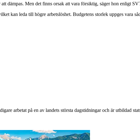
 att dämpas. Men det finns orsak att vara försiktig, säger hon enligt S
lket kan leda till högre arbetslöshet. Budgetens storlek uppges vara sådan
igare arbetat på en av landets största dagstidningar och är utbildad stat