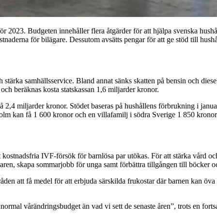
2023. Budgeten innehåller flera åtgärder för att hjälpa svenska hushåll
stnaderna för bilägare. Dessutom avsätts pengar för att ge stöd till hush
och stärka samhällsservice. Bland annat sänks skatten på bensin och diesel
 och beräknas kosta statskassan 1,6 miljarder kronor.
på 2,4 miljarder kronor. Stödet baseras på hushållens förbrukning i januari
olm kan få 1 600 kronor och en villafamilj i södra Sverige 1 850 kronor
kostnadsfria IVF-försök för barnlösa par utökas. För att stärka vård oc
aren, skapa sommarjobb för unga samt förbättra tillgången till böcker oc
n att få medel för att erbjuda särskilda frukostar där barnen kan öva 
rmal vårändringsbudget än vad vi sett de senaste åren”, trots en fortsat