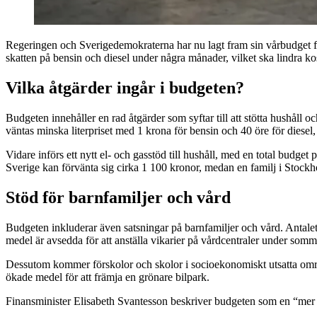
Regeringen och Sverigedemokraterna har nu lagt fram sin vårbudget för 
skatten på bensin och diesel under några månader, vilket ska lindra ko
Vilka åtgärder ingår i budgeten?
Budgeten innehåller en rad åtgärder som syftar till att stötta hushåll 
väntas minska literpriset med 1 krona för bensin och 40 öre för diesel,
Vidare införs ett nytt el- och gasstöd till hushåll, med en total budget 
Sverige kan förvänta sig cirka 1 100 kronor, medan en familj i Stockh
Stöd för barnfamiljer och vård
Budgeten inkluderar även satsningar på barnfamiljer och vård. Antalet 
medel är avsedda för att anställa vikarier på vårdcentraler under somm
Dessutom kommer förskolor och skolor i socioekonomiskt utsatta område
ökade medel för att främja en grönare bilpark.
Finansminister Elisabeth Svantesson beskriver budgeten som en “mer no