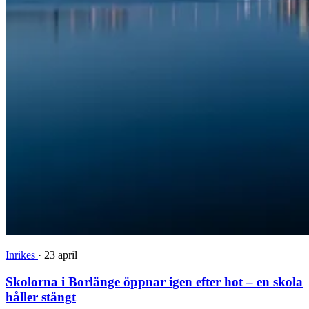
Inrikes
·
23 april
Skolorna i Borlänge öppnar igen efter hot – en skola
håller stängt