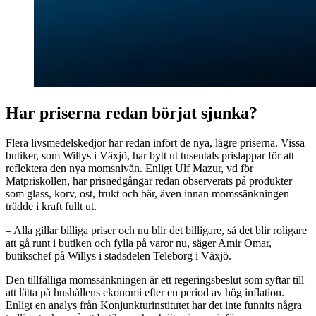
Har priserna redan börjat sjunka?
Flera livsmedelskedjor har redan infört de nya, lägre priserna. Vissa
butiker, som Willys i Växjö, har bytt ut tusentals prislappar för att
reflektera den nya momsnivån. Enligt Ulf Mazur, vd för
Matpriskollen, har prisnedgångar redan observerats på produkter
som glass, korv, ost, frukt och bär, även innan momssänkningen
trädde i kraft fullt ut.
– Alla gillar billiga priser och nu blir det billigare, så det blir roligare
att gå runt i butiken och fylla på varor nu, säger Amir Omar,
butikschef på Willys i stadsdelen Teleborg i Växjö.
Den tillfälliga momssänkningen är ett regeringsbeslut som syftar till
att lätta på hushållens ekonomi efter en period av hög inflation.
Enligt en analys från Konjunkturinstitutet har det inte funnits några