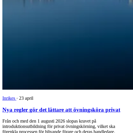
Inrikes
·
23 april
Nya regler gör det lättare att övningsköra privat
Från och med den 1 augusti 2026 slopas kravet på
introduktionsutbildning för privat övningskörning, vilket ska
förenkla processen för blivande förare och deras handledare.