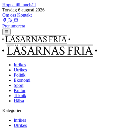
Hoppa till innehåll
Torsdag 6 augusti 2026
Om oss
Kontakt
Prenumerera
Inrikes
Utrikes
Politik
Ekonomi
Sport
Kultur
Teknik
Hälsa
Kategorier
Inrikes
Utrikes