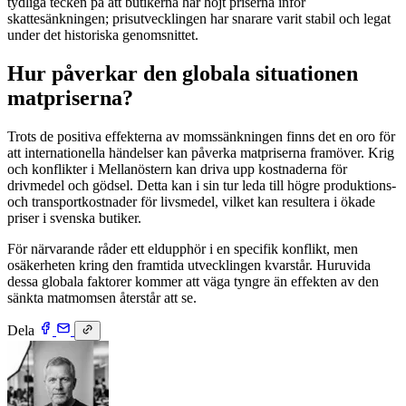
tydliga tecken på att butikerna har höjt priserna inför
skattesänkningen; prisutvecklingen har snarare varit stabil och legat
under det historiska genomsnittet.
Hur påverkar den globala situationen
matpriserna?
Trots de positiva effekterna av momssänkningen finns det en oro för
att internationella händelser kan påverka matpriserna framöver. Krig
och konflikter i Mellanöstern kan driva upp kostnaderna för
drivmedel och gödsel. Detta kan i sin tur leda till högre produktions-
och transportkostnader för livsmedel, vilket kan resultera i ökade
priser i svenska butiker.
För närvarande råder ett eldupphör i en specifik konflikt, men
osäkerheten kring den framtida utvecklingen kvarstår. Huruvida
dessa globala faktorer kommer att väga tyngre än effekten av den
sänkta matmomsen återstår att se.
Dela