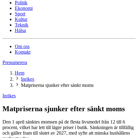
Politik
Ekonomi
Sport
Kultur
Teknik
Hälsa
Om oss
Kontakt
Prenumerera
Hem
Inrikes
Matpriserna sjunker efter sänkt moms
Inrikes
Matpriserna sjunker efter sänkt moms
Den 1 april sänktes momsen på de flesta livsmedel från 12 till 6
procent, vilket har lett till lägre priser i butik. Sänkningen är tillfällig
och gäller fram till slutet av 2027, med syfte att minska hushållens