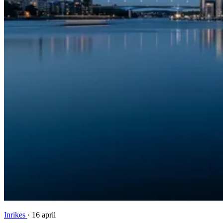
Inrikes
·
16 april