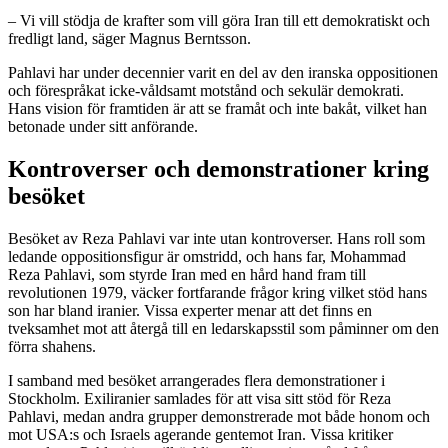
– Vi vill stödja de krafter som vill göra Iran till ett demokratiskt och
fredligt land, säger Magnus Berntsson.
Pahlavi har under decennier varit en del av den iranska oppositionen
och förespråkat icke-våldsamt motstånd och sekulär demokrati.
Hans vision för framtiden är att se framåt och inte bakåt, vilket han
betonade under sitt anförande.
Kontroverser och demonstrationer kring
besöket
Besöket av Reza Pahlavi var inte utan kontroverser. Hans roll som
ledande oppositionsfigur är omstridd, och hans far, Mohammad
Reza Pahlavi, som styrde Iran med en hård hand fram till
revolutionen 1979, väcker fortfarande frågor kring vilket stöd hans
son har bland iranier. Vissa experter menar att det finns en
tveksamhet mot att återgå till en ledarskapsstil som påminner om den
förra shahens.
I samband med besöket arrangerades flera demonstrationer i
Stockholm. Exiliranier samlades för att visa sitt stöd för Reza
Pahlavi, medan andra grupper demonstrerade mot både honom och
mot USA:s och Israels agerande gentemot Iran. Vissa kritiker