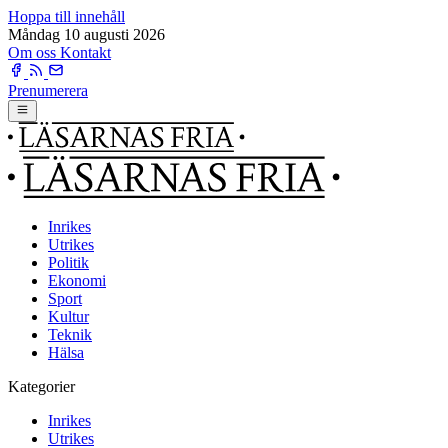
Hoppa till innehåll
Måndag 10 augusti 2026
Om oss
Kontakt
Prenumerera
Inrikes
Utrikes
Politik
Ekonomi
Sport
Kultur
Teknik
Hälsa
Kategorier
Inrikes
Utrikes