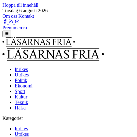
Hoppa till innehåll
Torsdag 6 augusti 2026
Om oss
Kontakt
Prenumerera
Inrikes
Utrikes
Politik
Ekonomi
Sport
Kultur
Teknik
Hälsa
Kategorier
Inrikes
Utrikes