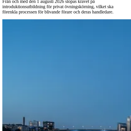
Från och med den 1 augusti 2026 slopas kravet på
introduktionsutbildning för privat övningskörning, vilket ska
förenkla processen för blivande förare och deras handledare.