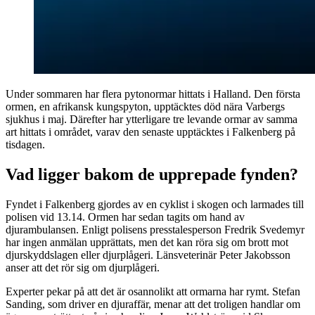
Under sommaren har flera pytonormar hittats i Halland. Den första
ormen, en afrikansk kungspyton, upptäcktes död nära Varbergs
sjukhus i maj. Därefter har ytterligare tre levande ormar av samma
art hittats i området, varav den senaste upptäcktes i Falkenberg på
tisdagen.
Vad ligger bakom de upprepade fynden?
Fyndet i Falkenberg gjordes av en cyklist i skogen och larmades till
polisen vid 13.14. Ormen har sedan tagits om hand av
djurambulansen. Enligt polisens presstalesperson Fredrik Svedemyr
har ingen anmälan upprättats, men det kan röra sig om brott mot
djurskyddslagen eller djurplågeri. Länsveterinär Peter Jakobsson
anser att det rör sig om djurplågeri.
Experter pekar på att det är osannolikt att ormarna har rymt. Stefan
Sanding, som driver en djuraffär, menar att det troligen handlar om