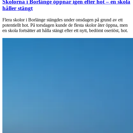
Skolorna i Borlänge öppnar igen efter hot – en skola
håller stängt
Flera skolor i Borlänge stängdes under onsdagen på grund av ett
potentiellt hot. På torsdagen kunde de flesta skolor åter öppna, men
en skola fortsätter att hålla stängt efter ett nytt, bedömt oseriöst, hot.