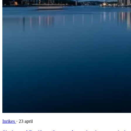
Inrikes
·
23 april