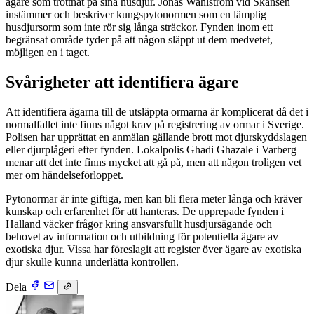
ägare som tröttnat på sina husdjur. Jonas Wahlström vid Skansen
instämmer och beskriver kungspytonormen som en lämplig
husdjursorm som inte rör sig långa sträckor. Fynden inom ett
begränsat område tyder på att någon släppt ut dem medvetet,
möjligen en i taget.
Svårigheter att identifiera ägare
Att identifiera ägarna till de utsläppta ormarna är komplicerat då det i
normalfallet inte finns något krav på registrering av ormar i Sverige.
Polisen har upprättat en anmälan gällande brott mot djurskyddslagen
eller djurplågeri efter fynden. Lokalpolis Ghadi Ghazale i Varberg
menar att det inte finns mycket att gå på, men att någon troligen vet
mer om händelseförloppet.
Pytonormar är inte giftiga, men kan bli flera meter långa och kräver
kunskap och erfarenhet för att hanteras. De upprepade fynden i
Halland väcker frågor kring ansvarsfullt husdjursägande och
behovet av information och utbildning för potentiella ägare av
exotiska djur. Vissa har föreslagit att register över ägare av exotiska
djur skulle kunna underlätta kontrollen.
Dela