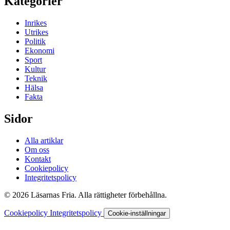
Kategorier
Inrikes
Utrikes
Politik
Ekonomi
Sport
Kultur
Teknik
Hälsa
Fakta
Sidor
Alla artiklar
Om oss
Kontakt
Cookiepolicy
Integritetspolicy
© 2026 Läsarnas Fria. Alla rättigheter förbehållna.
Cookiepolicy
Integritetspolicy
Cookie-inställningar