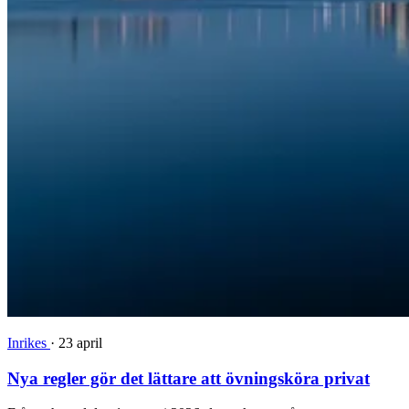
Inrikes
·
23 april
Nya regler gör det lättare att övningsköra privat